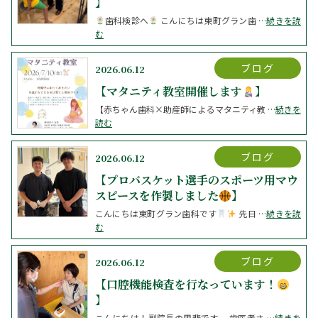
】
歯科検診へ
⁡ こんにちは東町グラン歯 …
続きを読
む
ブログ
2026.06.12
【マタニティ教室開催します
】
【赤ちゃん歯科×助産師によるマタニティ教 …
続きを
読む
ブログ
2026.06.12
【プロバスケット選手のスポーツ用マウ
スピースを作製しました
】
こんにちは東町グラン歯科です
⁡先日 …
続きを読
む
ブログ
2026.06.12
【口腔機能検査を行なっています！
】
こんにちは！副院長の甲斐です。 歯医者さ …
続きを