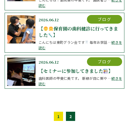
読む
ブログ
2026.06.12
【
保育園の歯科健診に行ってきま
した
】
こんにちは東町グラン会です
毎年お世話 …
続きを
読む
ブログ
2026.06.12
【セミナーに参加してきました
️
歯科医師の甲斐仁美です。 新緑が目に鮮や …
続きを
読む
1
2