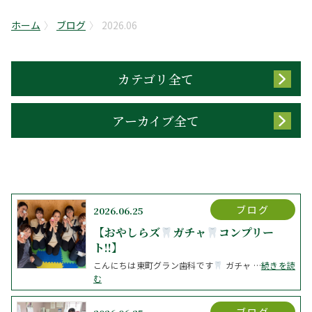
ホーム
ブログ
2026.06
カテゴリ全て
アーカイブ全て
ブログ
2026.06.25
【おやしらズ
ガチャ
コンプリー
ト!!】
こんにちは東町グラン歯科です
⁡ガチャ …
続きを読
む