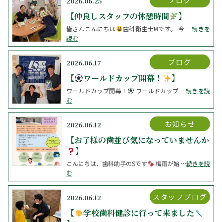
ブログ
2026.06.25
【仲良しスタッフの休憩時間
】
皆さんこんにちは
歯科衛生士Mです。 今 …
続きを
読む
ブログ
2026.06.17
【
ワールドカップ開幕！
】
ワールドカップ開幕！
ワールドカップ …
続きを読
む
お知らせ
2026.06.12
【お子様の歯並び気になっていませんか
️
こんにちは、歯科助手のSです
梅雨が始 …
続きを読
む
スタッフブログ
2026.06.12
【
学校歯科健診に行って来ました