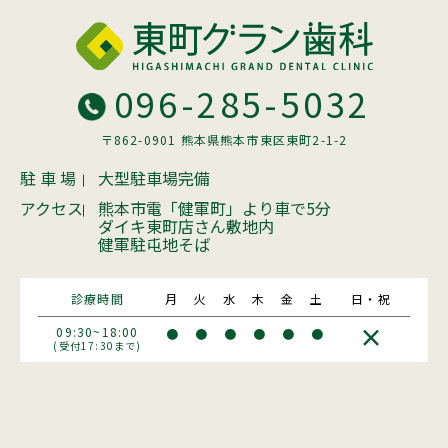
096-285-5032
〒862-0901 熊本県熊本市東区東町2-1-2
駐 車 場
大型駐車場完備
アクセス
熊本市電「健軍町」より車で5分
ダイキ東町店さん敷地内
健軍駐屯地そば
診療時間
月
火
水
木
金
土
日・祝
×
09:30~18:00
●
●
●
●
●
●
(受付17:30まで)