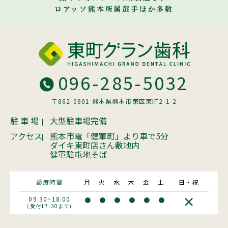
ロアッソ熊本所属選手ほか多数
096-285-5032
〒862-0901 熊本県熊本市東区東町2-1-2
駐 車 場
大型駐車場完備
アクセス
熊本市電「健軍町」より車で5分
ダイキ東町店さん敷地内
健軍駐屯地そば
診療時間
月
火
水
木
金
土
日・祝
×
09:30~18:00
●
●
●
●
●
●
(受付17:30まで)