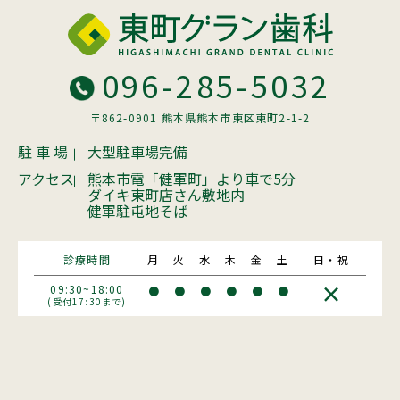
096-285-5032
〒862-0901 熊本県熊本市東区東町2-1-2
駐 車 場
大型駐車場完備
アクセス
熊本市電「健軍町」より車で5分
ダイキ東町店さん敷地内
健軍駐屯地そば
診療時間
月
火
水
木
金
土
日・祝
×
09:30~18:00
●
●
●
●
●
●
(受付17:30まで)