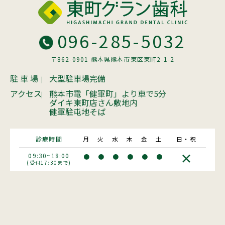
096-285-5032
〒862-0901 熊本県熊本市東区東町2-1-2
駐 車 場
大型駐車場完備
アクセス
熊本市電「健軍町」より車で5分
ダイキ東町店さん敷地内
健軍駐屯地そば
診療時間
月
火
水
木
金
土
日・祝
×
09:30~18:00
●
●
●
●
●
●
(受付17:30まで)