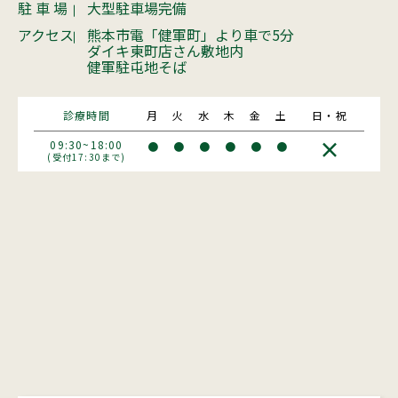
駐 車 場
大型駐車場完備
アクセス
熊本市電「健軍町」より車で5分
ダイキ東町店さん敷地内
健軍駐屯地そば
診療時間
月
火
水
木
金
土
日・祝
×
09:30~18:00
●
●
●
●
●
●
(受付17:30まで)