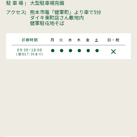
駐 車 場
大型駐車場完備
アクセス
熊本市電「健軍町」より車で5分
ダイキ東町店さん敷地内
健軍駐屯地そば
診療時間
月
火
水
木
金
土
日・祝
×
09:30~18:00
●
●
●
●
●
●
(受付17:30まで)