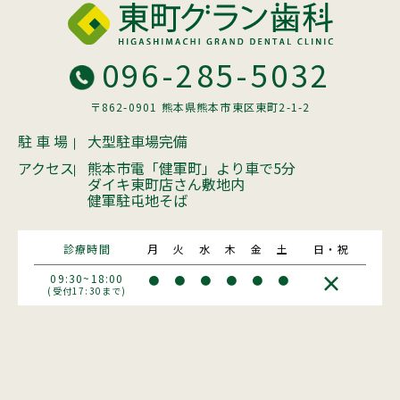
096-285-5032
〒862-0901 熊本県熊本市東区東町2-1-2
駐 車 場
大型駐車場完備
アクセス
熊本市電「健軍町」より車で5分
ダイキ東町店さん敷地内
健軍駐屯地そば
診療時間
月
火
水
木
金
土
日・祝
×
09:30~18:00
●
●
●
●
●
●
(受付17:30まで)