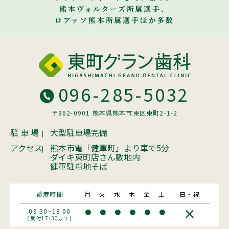
熊本ヴォルターズ所属選手、
ロアッソ熊本所属選手ほか多数
096-285-5032
〒862-0901 熊本県熊本市東区東町2-1-2
駐 車 場
大型駐車場完備
アクセス
熊本市電「健軍町」より車で5分
ダイキ東町店さん敷地内
健軍駐屯地そば
診療時間
月
火
水
木
金
土
日・祝
×
09:30~18:00
●
●
●
●
●
●
(受付17:30まで)