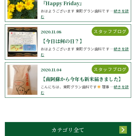
『Happy Friday』
おはようございます 東町グラン歯科です …
続きを読
む
スタッフブログ
2020.11.08
【今日は何の日？】
おはようございます 東町グラン歯科です …
続きを読
む
スタッフブログ
2020.11.04
【南阿蘇から今年も新米届きました】
こんにちは、東町グラン歯科です
理事 …
続きを読
む
カテゴリ全て