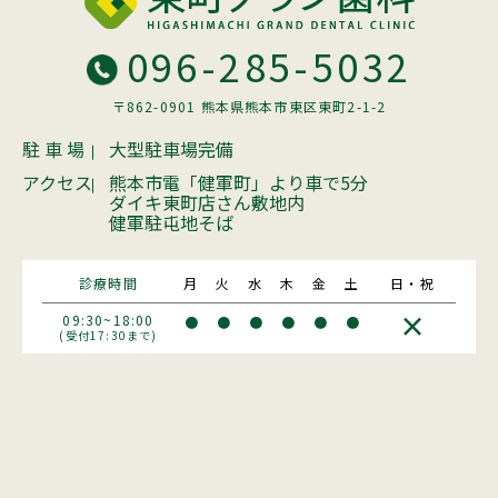
096-285-5032
〒862-0901 熊本県熊本市東区東町2-1-2
駐 車 場
大型駐車場完備
アクセス
熊本市電「健軍町」より車で5分
ダイキ東町店さん敷地内
健軍駐屯地そば
診療時間
月
火
水
木
金
土
日・祝
×
09:30~18:00
●
●
●
●
●
●
(受付17:30まで)