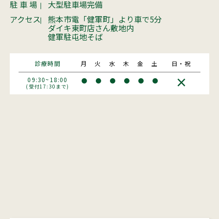
駐 車 場
大型駐車場完備
アクセス
熊本市電「健軍町」より車で5分
ダイキ東町店さん敷地内
健軍駐屯地そば
診療時間
月
火
水
木
金
土
日・祝
×
09:30~18:00
●
●
●
●
●
●
(受付17:30まで)