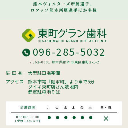
熊本ヴォルターズ所属選手、
ロアッソ熊本所属選手ほか多数
096-285-5032
〒862-0901 熊本県熊本市東区東町2-1-2
駐 車 場
大型駐車場完備
アクセス
熊本市電「健軍町」より車で5分
ダイキ東町店さん敷地内
健軍駐屯地そば
診療時間
月
火
水
木
金
土
日・祝
×
09:30~18:00
●
●
●
●
●
●
(受付17:30まで)