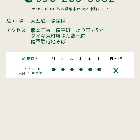
〒862-0901 熊本県熊本市東区東町2-1-2
駐 車 場
大型駐車場完備
アクセス
熊本市電「健軍町」より車で5分
ダイキ東町店さん敷地内
健軍駐屯地そば
診療時間
月
火
水
木
金
土
日・祝
×
09:30~18:00
●
●
●
●
●
●
(受付17:30まで)