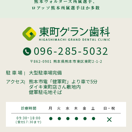
熊本ヴォルターズ所属選手、
ロアッソ熊本所属選手ほか多数
096-285-5032
〒862-0901 熊本県熊本市東区東町2-1-2
駐 車 場
大型駐車場完備
アクセス
熊本市電「健軍町」より車で5分
ダイキ東町店さん敷地内
健軍駐屯地そば
診療時間
月
火
水
木
金
土
日・祝
×
09:30~18:00
●
●
●
●
●
●
(受付17:30まで)