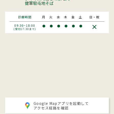
健軍駐屯地そば
診療時間
月
火
水
木
金
土
日・祝
×
09:30~18:00
●
●
●
●
●
●
(受付17:30まで)
Google Mapアプリを起動して
アクセス経路を確認