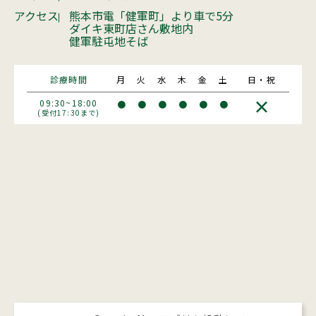
アクセス
熊本市電「健軍町」より車で5分
ダイキ東町店さん敷地内
健軍駐屯地そば
診療時間
月
火
水
木
金
土
日・祝
×
09:30~18:00
●
●
●
●
●
●
(受付17:30まで)