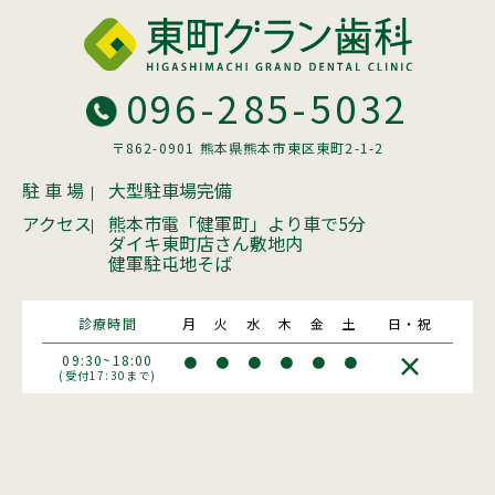
096-285-5032
〒862-0901 熊本県熊本市東区東町2-1-2
駐 車 場
大型駐車場完備
アクセス
熊本市電「健軍町」より車で5分
ダイキ東町店さん敷地内
健軍駐屯地そば
診療時間
月
火
水
木
金
土
日・祝
×
09:30~18:00
●
●
●
●
●
●
(受付17:30まで)