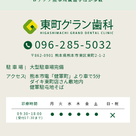
096-285-5032
〒862-0901 熊本県熊本市東区東町2-1-2
駐 車 場
大型駐車場完備
アクセス
熊本市電「健軍町」より車で5分
ダイキ東町店さん敷地内
健軍駐屯地そば
診療時間
月
火
水
木
金
土
日・祝
×
09:30~18:00
●
●
●
●
●
●
(受付17:30まで)