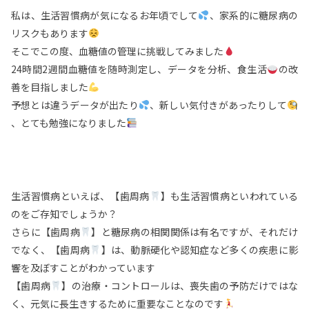
私は、生活習慣病が気になるお年頃でして
、家系的に糖尿病の
リスクもあります
そこでこの度、血糖値の管理に挑戦してみました
24時間2週間血糖値を随時測定し、データを分析、食生活
の改
善を目指しました
予想とは違うデータが出たり
、新しい気付きがあったりして
、とても勉強になりました
生活習慣病といえば、【歯周病
】も生活習慣病といわれている
のをご存知でしょうか？
さらに【歯周病
】と糖尿病の相関関係は有名ですが、それだけ
でなく、【歯周病
】は、動脈硬化や認知症など多くの疾患に影
響を及ぼすことがわかっています
【歯周病
】の治療・コントロールは、喪失歯の予防だけではな
く、元気に長生きするために重要なことなのです