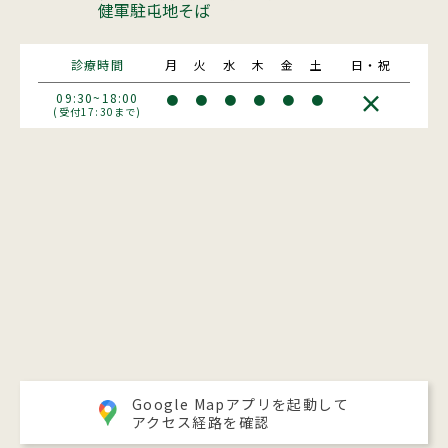
健軍駐屯地そば
診療時間
月
火
水
木
金
土
日・祝
×
09:30~18:00
●
●
●
●
●
●
(受付17:30まで)
Google Mapアプリを起動して
アクセス経路を確認