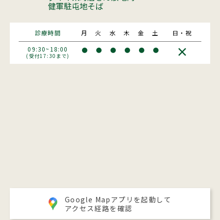
健軍駐屯地そば
診療時間
月
火
水
木
金
土
日・祝
×
09:30~18:00
●
●
●
●
●
●
(受付17:30まで)
Google Mapアプリを起動して
アクセス経路を確認