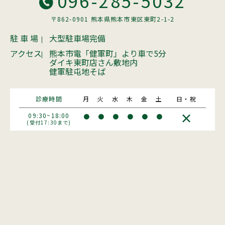
096-285-5032
〒862-0901 熊本県熊本市東区東町2-1-2
駐 車 場
大型駐車場完備
アクセス
熊本市電「健軍町」より車で5分
ダイキ東町店さん敷地内
健軍駐屯地そば
診療時間
月
火
水
木
金
土
日・祝
×
09:30~18:00
●
●
●
●
●
●
(受付17:30まで)