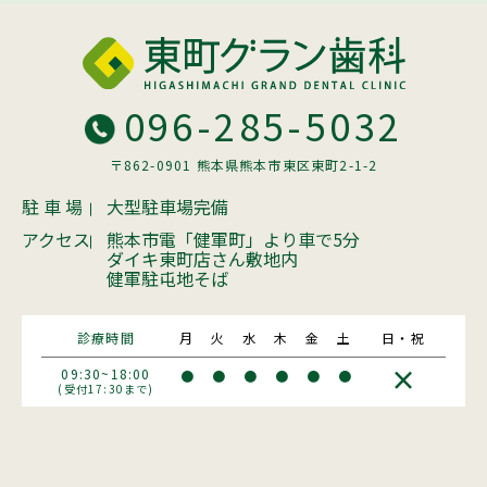
096-285-5032
〒862-0901 熊本県熊本市東区東町2-1-2
駐 車 場
大型駐車場完備
アクセス
熊本市電「健軍町」より車で5分
ダイキ東町店さん敷地内
健軍駐屯地そば
診療時間
月
火
水
木
金
土
日・祝
×
09:30~18:00
●
●
●
●
●
●
(受付17:30まで)