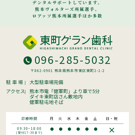
デンタルサポートしています。
熊本ヴォルターズ所属選手、
ロアッソ熊本所属選手ほか多数
096-285-5032
〒862-0901 熊本県熊本市東区東町2-1-2
駐 車 場
大型駐車場完備
アクセス
熊本市電「健軍町」より車で5分
ダイキ東町店さん敷地内
健軍駐屯地そば
診療時間
月
火
水
木
金
土
日・祝
×
09:30~18:00
●
●
●
●
●
●
(受付17:30まで)