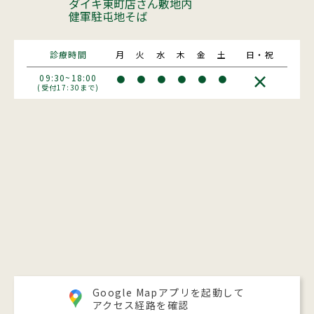
ダイキ東町店さん敷地内
健軍駐屯地そば
診療時間
月
火
水
木
金
土
日・祝
×
09:30~18:00
●
●
●
●
●
●
(受付17:30まで)
Google Mapアプリを起動して
アクセス経路を確認