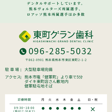
デンタルサポートしています。
熊本ヴォルターズ所属選手、
ロアッソ熊本所属選手ほか多数
096-285-5032
〒862-0901 熊本県熊本市東区東町2-1-2
駐 車 場
大型駐車場完備
アクセス
熊本市電「健軍町」より車で5分
ダイキ東町店さん敷地内
健軍駐屯地そば
診療時間
月
火
水
木
金
土
日・祝
×
09:30~18:00
●
●
●
●
●
●
(受付17:30まで)