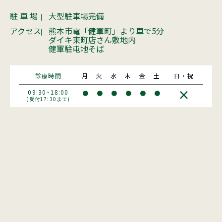
駐 車 場
大型駐車場完備
アクセス
熊本市電「健軍町」より車で5分
ダイキ東町店さん敷地内
健軍駐屯地そば
診療時間
月
火
水
木
金
土
日・祝
×
09:30~18:00
●
●
●
●
●
●
(受付17:30まで)