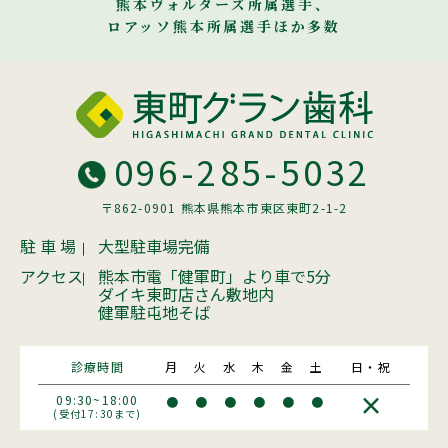
熊本ヴォルターズ所属選手、
ロアッソ熊本所属選手ほか多数
096-285-5032
〒862-0901 熊本県熊本市東区東町2-1-2
駐 車 場
大型駐車場完備
アクセス
熊本市電「健軍町」より車で5分
ダイキ東町店さん敷地内
健軍駐屯地そば
診療時間
月
火
水
木
金
土
日・祝
×
09:30~18:00
●
●
●
●
●
●
(受付17:30まで)