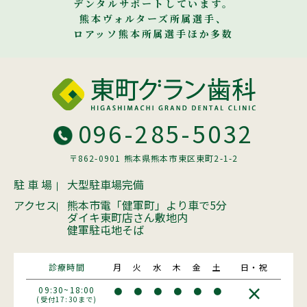
デンタルサポートしています。
熊本ヴォルターズ所属選手、
ロアッソ熊本所属選手ほか多数
096-285-5032
〒862-0901 熊本県熊本市東区東町2-1-2
駐 車 場
大型駐車場完備
アクセス
熊本市電「健軍町」より車で5分
ダイキ東町店さん敷地内
健軍駐屯地そば
診療時間
月
火
水
木
金
土
日・祝
×
09:30~18:00
●
●
●
●
●
●
(受付17:30まで)