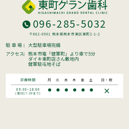
096-285-5032
〒862-0901 熊本県熊本市東区東町2-1-2
駐 車 場
大型駐車場完備
アクセス
熊本市電「健軍町」より車で5分
ダイキ東町店さん敷地内
健軍駐屯地そば
診療時間
月
火
水
木
金
土
日・祝
×
09:30~18:00
●
●
●
●
●
●
(受付17:30まで)