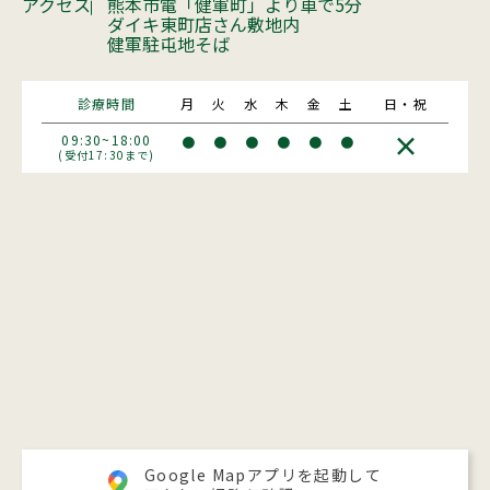
アクセス
熊本市電「健軍町」より車で5分
ダイキ東町店さん敷地内
健軍駐屯地そば
診療時間
月
火
水
木
金
土
日・祝
×
09:30~18:00
●
●
●
●
●
●
(受付17:30まで)
Google Mapアプリを起動して